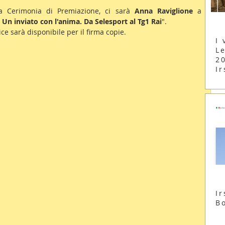
la Cerimonia di Premiazione, ci sarà 
Anna Raviglione 
a 
 Un inviato con l'anima. Da Selesport al Tg1 Rai
".
ce sarà disponibile per il firma copie.
I 
Le
2
Ir
Ir
B