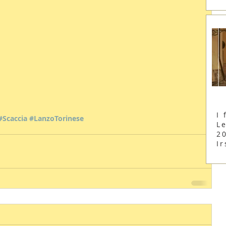
I 
#Scaccia
#LanzoTorinese
Le
2
Ir