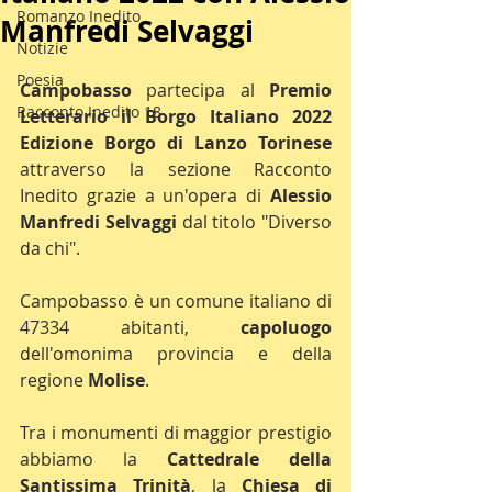
Romanzo Inedito
Manfredi Selvaggi
Notizie
Poesia
Campobasso 
partecipa al 
Premio 
Racconto Inedito 18
Letterario il Borgo Italiano 2022 
Edizione Borgo di Lanzo Torinese
attraverso la sezione Racconto 
Inedito grazie a un'opera di 
Alessio 
Manfredi Selvaggi 
dal titolo "Diverso 
da chi".
Campobasso è un comune italiano di 
47334 abitanti, 
capoluogo 
dell'omonima provincia e della 
regione 
Molise
.
Tra i monumenti di maggior prestigio 
abbiamo la 
Cattedrale della 
Santissima Trinità
, la 
Chiesa di 