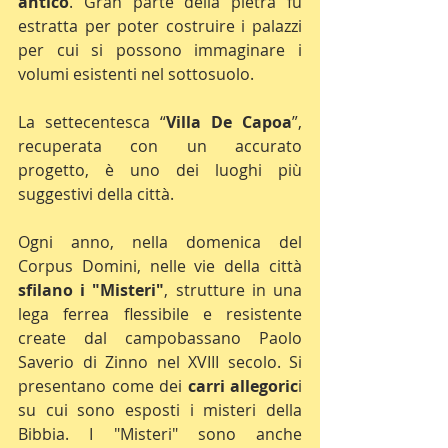
antico
. Gran parte della pietra fu 
estratta per poter costruire i palazzi 
per cui si possono immaginare i 
volumi esistenti nel sottosuolo. 
La settecentesca “
Villa De Capoa
”, 
recuperata con un accurato 
progetto, è uno dei luoghi più 
suggestivi della città.
Ogni anno, nella domenica del 
Corpus Domini, nelle vie della città 
sfilano i "Misteri"
, strutture in una 
lega ferrea flessibile e resistente 
create dal campobassano Paolo 
Saverio di Zinno nel XVIII secolo. Si 
presentano come dei 
carri allegoric
i 
su cui sono esposti i misteri della 
Bibbia. I "Misteri" sono anche 