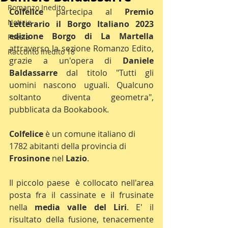
Romanzo Inedito
Colfelice 
partecipa al 
Premio 
Notizie
Letterario il Borgo Italiano 2023 
edizione Borgo di La Martella
Poesia
attraverso la sezione Romanzo Edito, 
Racconto Inedito 18
grazie a un'opera di 
Daniele 
Baldassarre 
dal titolo "Tutti gli 
uomini nascono uguali. Qualcuno 
soltanto diventa geometra", 
pubblicata da Bookabook.
Colfelice
 è un comune italiano di 
1782 abitanti della provincia di 
Frosinone
 nel 
Lazio
.
Il piccolo paese  è collocato nell'area 
posta fra il cassinate e il frusinate 
nella 
media valle del Liri
. E' il 
risultato della fusione, tenacemente 