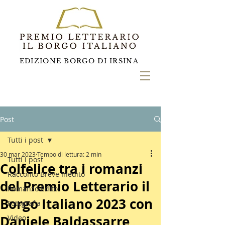
EDIZIONE BORGO DI IRSINA
Post
Tutti i post
30 mar 2023
Tempo di lettura: 2 min
Tutti i post
Colfelice tra i romanzi
Racconto Breve Inedito
del Premio Letterario il
Romanzo Edito
Borgo Italiano 2023 con
Fotografia
Daniele Baldassarre
Video