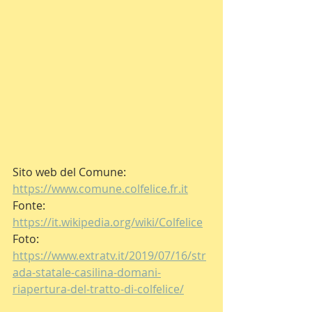
Sito web del Comune:  
https://www.comune.colfelice.fr.it
Fonte: 
https://it.wikipedia.org/wiki/Colfelice
Foto: 
https://www.extratv.it/2019/07/16/str
ada-statale-casilina-domani-
riapertura-del-tratto-di-colfelice/