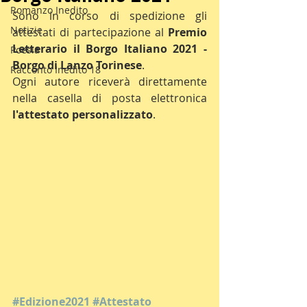
Romanzo Inedito
Sono in corso di spedizione gli 
Notizie
attestati di partecipazione al 
Premio 
Letterario il Borgo Italiano 2021 - 
Poesia
Borgo di Lanzo Torinese
.
Racconto Inedito 18
Ogni autore riceverà direttamente 
nella casella di posta elettronica 
l'attestato personalizzato
.
#Edizione2021
#Attestato