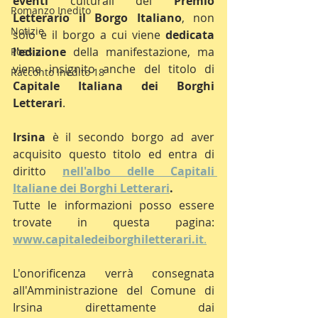
eventi 
culturali del 
Premio 
Romanzo Inedito
Letterario il Borgo Italiano
, non 
Notizie
solo è il borgo a cui viene 
dedicata 
l'edizione
 della manifestazione, ma 
Poesia
viene insignito anche del titolo di 
Racconto Inedito 18
Capitale Italiana dei Borghi 
Letterari
.
Irsina 
è il secondo borgo ad aver 
acquisito questo titolo ed entra di 
diritto 
nell'albo delle Capitali 
Italiane dei Borghi Letterari
.
Tutte le informazioni posso essere 
trovate in questa pagina: 
www.capitaledeiborghiletterari.it
.
L'onorificenza verrà consegnata 
all'Amministrazione del Comune di 
Irsina direttamente dai 