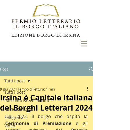
EDIZIONE BORGO DI IRSINA
Post
Tutti i post
9 giu 2024
Tempo di lettura: 1 min
Tutti i post
Irsina è Capitale Italiana
Racconto Breve Inedito
dei Borghi Letterari 2024
Romanzo Edito
Dal 2023, il borgo che ospita la 
Fotografia
Cerimonia di Premiazione
 e gli 
Video