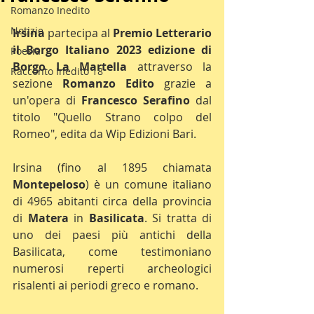
Romanzo Inedito
Notizie
Irsina
 partecipa al 
Premio Letterario 
il Borgo Italiano 2023 edizione di 
Poesia
Borgo La Martella
 attraverso la 
Racconto Inedito 18
sezione 
Romanzo Edito
 grazie a 
un'opera di 
Francesco Serafino
 dal 
titolo "Quello Strano colpo del 
Romeo", edita da Wip Edizioni Bari.
Irsina (fino al 1895 chiamata 
Montepeloso
) è un comune italiano 
di 4965 abitanti circa della provincia 
di 
Matera
 in 
Basilicata
. Si tratta di 
uno dei paesi più antichi della 
Basilicata, come testimoniano 
numerosi reperti archeologici 
risalenti ai periodi greco e romano.