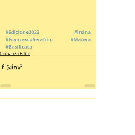
#Edizione2023
#Irsina
#FrancescoSerafino
#Matera
#Basilicata
Romanzo Edito
Commenti
Scrivi un commento...