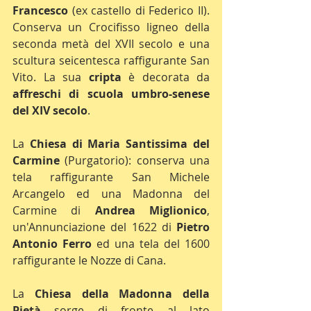
Francesco
 (ex castello di Federico II). 
Conserva un Crocifisso ligneo della 
seconda metà del XVII secolo e una 
scultura seicentesca raffigurante San 
Vito. La sua 
cripta
 è decorata da 
affreschi di scuola umbro-senese 
del XIV secolo
.
La 
Chiesa di Maria Santissima del 
Carmine
 (Purgatorio): conserva una 
tela raffigurante San Michele 
Arcangelo ed una Madonna del 
Carmine di 
Andrea Miglionico
, 
un'Annunciazione del 1622 di 
Pietro 
Antonio Ferro
 ed una tela del 1600 
raffigurante le Nozze di Cana.
La 
Chiesa della Madonna della 
Pietà
 sorge di fronte al lato 