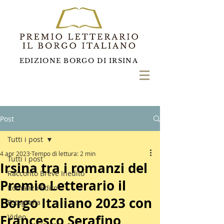
EDIZIONE BORGO DI IRSINA
Post
Tutti i post
4 apr 2023
Tempo di lettura: 2 min
Tutti i post
Irsina tra i romanzi del
Racconto Breve Inedito
Premio Letterario il
Romanzo Edito
Borgo Italiano 2023 con
Fotografia
Francesco Serafino
Video