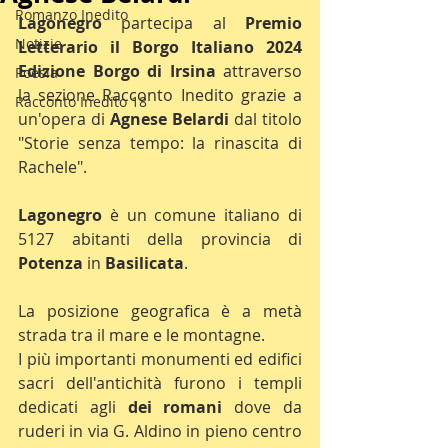
Romanzo Inedito
Lagonegro 
partecipa al 
Premio 
Notizie
Letterario il Borgo Italiano 2024 
Edizione Borgo di Irsina
 attraverso 
Poesia
la sezione Racconto Inedito grazie a 
Racconto Inedito 18
un'opera di 
Agnese Belardi
 dal titolo 
"Storie senza tempo: la rinascita di 
Rachele".
Lagonegro
 è un comune italiano di 
5127 abitanti della provincia di 
Potenza 
in 
Basilicata
.
La posizione geografica è a metà 
strada tra il mare e le montagne.
I più importanti monumenti ed edifici 
sacri dell'antichità furono i templi 
dedicati agli 
dei romani
 dove da 
ruderi in via G. Aldino in pieno centro 