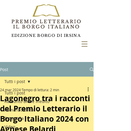
EDIZIONE BORGO DI IRSINA
Post
Tutti i post
24 mar 2024
Tempo di lettura: 2 min
Tutti i post
Lagonegro tra i racconti
Racconto Breve Inedito
del Premio Letterario il
Romanzo Edito
Borgo Italiano 2024 con
Fotografia
Agnese Belardi
Video