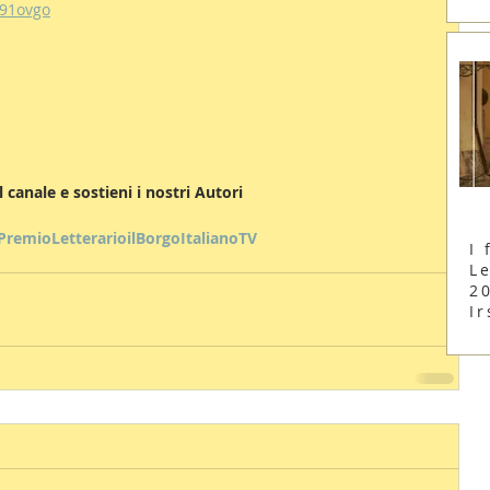
d91ovgo
 al canale e sostieni i nostri Autori
PremioLetterarioilBorgoItalianoTV
I 
Le
2
Ir