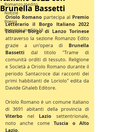
Romanzo Inedito
Brunella Bassetti
Notizie
Oriolo Romano 
partecipa al 
Premio 
Poesia
Letterario il Borgo Italiano 2022 
Racconto Inedito 18
Edizione Borgo di Lanzo Torinese
attraverso la sezione Romanzo Edito 
grazie a un'opera di 
Brunella 
Bassetti 
dal titolo "Trame di 
comunità orditi di tessuto. Religione 
e Società a Oriolo Romano durante il 
periodo Santacroce dai racconti dei 
primi habbitanti de Loriolo" edita da 
Davide Ghaleb Editore.
Oriolo Romano è un comune italiano 
di 3691 abitanti della provincia di 
Viterbo 
nel 
Lazio 
settentrionale, 
noto anche come 
Tuscia o Alto 
Lazio
.