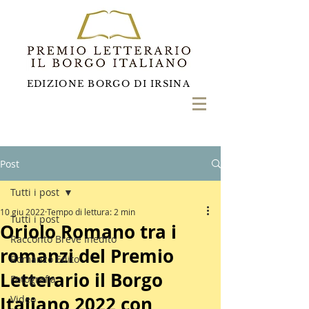
EDIZIONE BORGO DI IRSINA
Post
Tutti i post
10 giu 2022
Tempo di lettura: 2 min
Tutti i post
Oriolo Romano tra i
Racconto Breve Inedito
romanzi del Premio
Romanzo Edito
Letterario il Borgo
Fotografia
Italiano 2022 con
Video