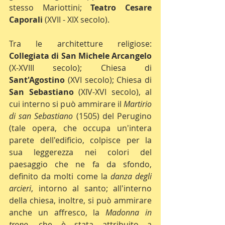
stesso Mariottini; 
Teatro Cesare 
Caporali
 (XVII - XIX secolo). 
Tra le architetture religiose: 
Collegiata di San Michele Arcangelo
(X-XVIII secolo); Chiesa di 
Sant'Agostino
 (XVI secolo); Chiesa di 
San Sebastiano
 (XIV-XVI secolo), al 
cui interno si può ammirare il 
Martirio 
di san Sebastiano
 (1505) del Perugino 
(tale opera, che occupa un'intera 
parete dell'edificio, colpisce per la 
sua leggerezza nei colori del 
paesaggio che ne fa da sfondo, 
definito da molti come la 
danza degli 
arcieri
, intorno al santo; all'interno 
della chiesa, inoltre, si può ammirare 
anche un affresco, la 
Madonna in 
trono
, che è stata attribuito a 