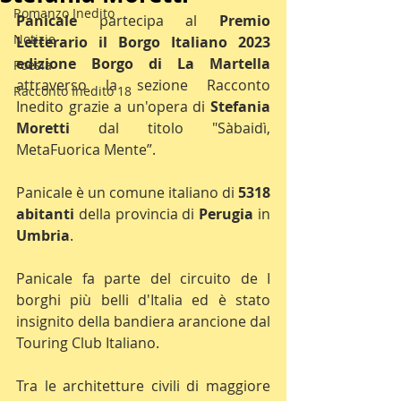
Romanzo Inedito
Panicale 
partecipa al 
Premio 
Notizie
Letterario il Borgo Italiano 2023 
edizione Borgo di La Martella
Poesia
attraverso la sezione Racconto 
Racconto Inedito 18
Inedito grazie a un'opera di 
Stefania 
Moretti 
dal titolo "Sàbaidì, 
MetaFuorica Mente”.
Panicale è un comune italiano di 
5318 
abitanti 
della provincia di 
Perugia 
in 
Umbria
.
Panicale fa parte del circuito de I 
borghi più belli d'Italia ed è stato 
insignito della bandiera arancione dal 
Touring Club Italiano.
Tra le architetture civili di maggiore 