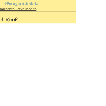
#Perugia
#Umbria
Racconto Breve Inedito
Commenti
Scrivi un commento...