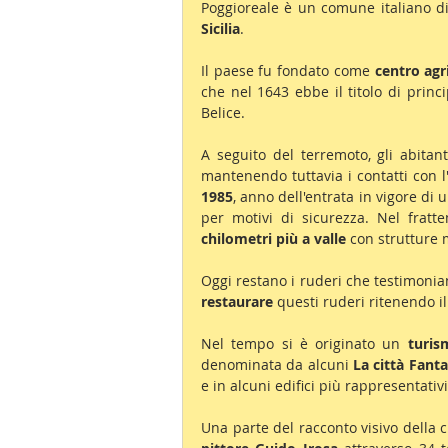
Poggioreale è un comune italiano di
Sicilia
.
Il paese fu fondato come 
centro agr
che nel 1643 ebbe il titolo di princi
Belice.
A seguito del terremoto, gli abitant
mantenendo tuttavia i contatti con l'
1985
, anno dell'entrata in vigore di 
per motivi di sicurezza. Nel fratt
chilometri più a valle
 con strutture 
Oggi restano i ruderi che testimonian
restaurare
 questi ruderi ritenendo i
Nel tempo si è originato un 
turis
denominata da alcuni 
La città Fant
e in alcuni edifici più rappresentativi