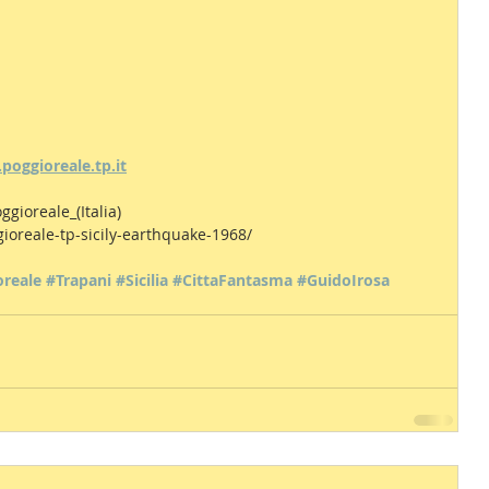
oggioreale.tp.it
ggioreale_(Italia)
ioreale-tp-sicily-earthquake-1968/
oreale
#Trapani
#Sicilia
#CittaFantasma
#GuidoIrosa