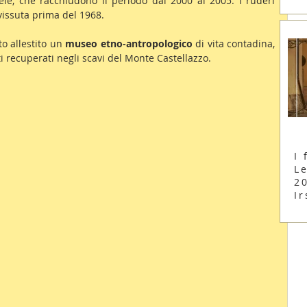
ele, che racchiudono il periodo dal 2000 al 2005. I ruderi 
 vissuta prima del 1968.
to allestito un 
museo etno-antropologico
 di vita contadina, 
i recuperati negli scavi del Monte Castellazzo. 
I 
Le
2
Ir