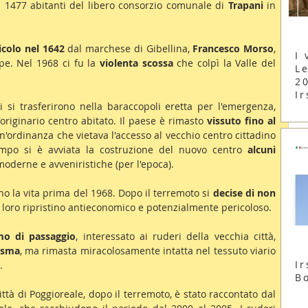
 1477 abitanti del libero consorzio comunale di 
Trapani
 in 
icolo nel 1642
 dal marchese di Gibellina, 
Francesco Morso
, 
I 
pe. Nel 1968 ci fu la 
violenta scossa
 che colpì la Valle del 
Le
2
Ir
i si trasferirono nella baraccopoli eretta per l'emergenza, 
originario centro abitato. Il paese è rimasto 
vissuto fino al 
un'ordinanza che vietava l'accesso al vecchio centro cittadino 
empo si è avviata la costruzione del nuovo centro 
alcuni 
moderne e avveniristiche (per l'epoca). 
o la vita prima del 1968. Dopo il terremoto si 
decise di non 
l loro ripristino antieconomico e potenzialmente pericoloso.
mo di passaggio
, interessato ai ruderi della vecchia città, 
asma
, ma rimasta miracolosamente intatta nel tessuto viario 
Ir
.
B
Una parte del racconto visivo della città di Poggioreale, dopo il terremoto, è stato raccontato dal 