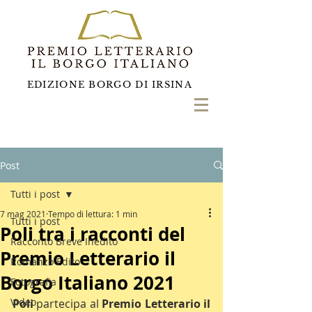
EDIZIONE BORGO DI IRSINA
Post
Tutti i post
7 mag 2021
Tempo di lettura: 1 min
Tutti i post
Poli tra i racconti del
Racconto Breve Inedito
Premio Letterario il
Romanzo Edito
Borgo Italiano 2021
Fotografia
Video
Poli 
partecipa al 
Premio Letterario il 