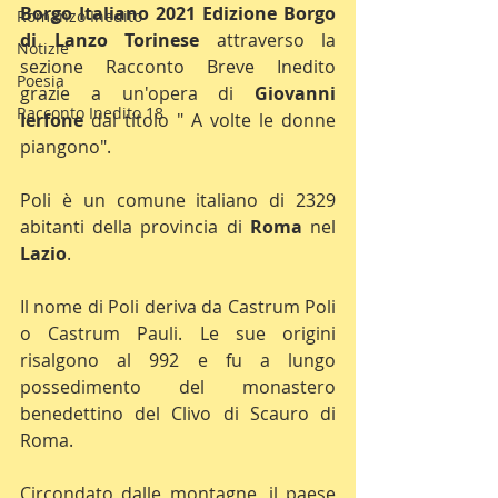
Borgo Italiano 2021 Edizione Borgo 
Romanzo Inedito
di Lanzo Torinese
 attraverso la 
Notizie
sezione Racconto Breve Inedito 
Poesia
grazie a un'opera di 
Giovanni 
Racconto Inedito 18
Ierfone
 dal titolo " A volte le donne 
piangono".
Poli è un comune italiano di 2329 
abitanti della provincia di 
Roma 
nel 
Lazio
. 
Il nome di Poli deriva da Castrum Poli 
o Castrum Pauli. Le sue origini 
risalgono al 992 e fu a lungo 
possedimento del monastero 
benedettino del Clivo di Scauro di 
Roma.
Circondato dalle montagne, il paese 