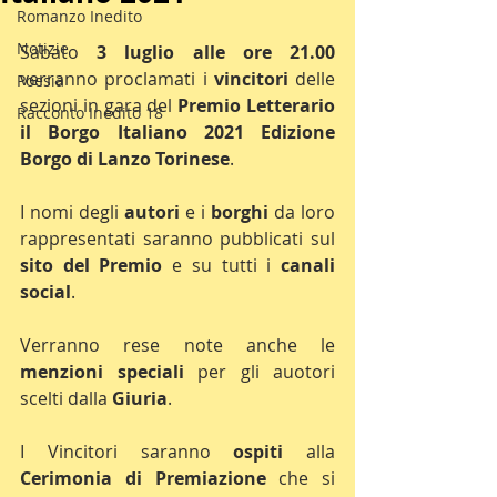
Romanzo Inedito
Notizie
Sabato 
3 luglio alle ore 21.00
verranno proclamati i 
vincitori 
delle 
Poesia
sezioni in gara del 
Premio Letterario 
Racconto Inedito 18
il Borgo Italiano 2021 Edizione 
Borgo di Lanzo Torinese
.
I nomi degli 
autori 
e i 
borghi 
da loro 
rappresentati saranno pubblicati sul 
sito del Premio
 e su tutti i 
canali 
social
.
Verranno rese note anche le 
menzioni speciali
 per gli auotori 
scelti dalla 
Giuria
.
I Vincitori saranno 
ospiti 
alla 
Cerimonia di Premiazione
 che si 