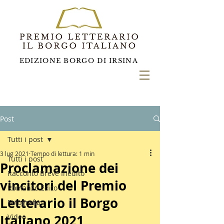
EDIZIONE BORGO DI IRSINA
Post
Tutti i post
3 lug 2021
Tempo di lettura: 1 min
Tutti i post
Proclamazione dei
Racconto Breve Inedito
vincitori del Premio
Romanzo Edito
Letterario il Borgo
Fotografia
Italiano 2021
Video