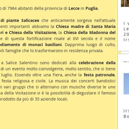
 di 7964 abitanti della provincia di 
Lecce 
in 
Puglia
. 
 di piante Salicacee
 che anticamente sorgeva nell'attuale 
I 
enti importanti abbiamo la 
Chiesa madre di Santa Maria 
Le
i e Chiesa della Visitazione
, la 
Chiesa della Madonna del 
2
ine di questa fortificazione risale al XVI secolo e il nome 
Ir
ediamento di monaci basiliani
. Dapprima luogo di culto, 
bili famiglie che lo trasformarono in residenza privata.
, a Salice Salentino sono dedicati alla 
celebrazione della 
a di un evento molto coinvolgente, molto sentito, che si tiene 
 luglio. Essendo oltre una Fiera, anche la 
festa patronale
, 
festa religiosa e civile. La musica dei concerti bandistici 
dei vari gruppi che si alternano con musiche diverse le une 
dalle altre. Nella Fiera della Madonna della Visitazione vi è la possibilità di degustare il famoso 
prodotto da più di 35 aziende locali.
Ir
B