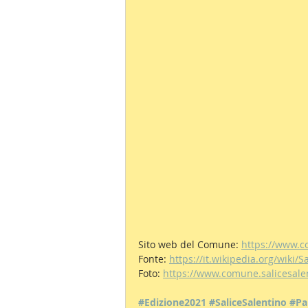
Sito web del Comune: 
https://www.co
Fonte: 
https://it.wikipedia.org/wiki/S
Foto: 
https://www.comune.salicesalent
#Edizione2021
#SaliceSalentino
#Pa