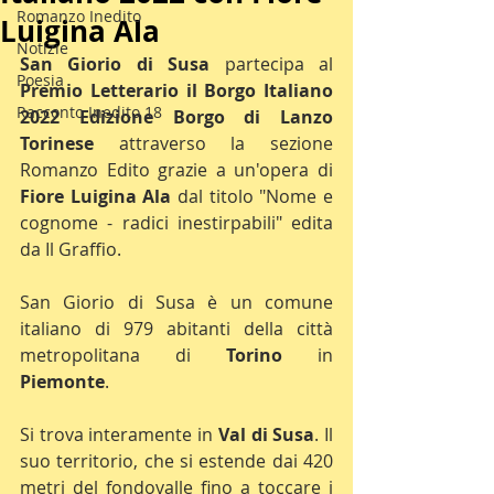
Romanzo Inedito
Luigina Ala
Notizie
San Giorio di Susa 
partecipa al 
Poesia
Premio Letterario il Borgo Italiano 
Racconto Inedito 18
2022 Edizione Borgo di Lanzo 
Torinese
 attraverso la sezione 
Romanzo Edito grazie a un'opera di 
Fiore Luigina Ala 
dal titolo "Nome e 
cognome - radici inestirpabili" edita 
da Il Graffio.
San Giorio di Susa è un comune 
italiano di 979 abitanti della città 
metropolitana di 
Torino 
in 
Piemonte
.
Si trova interamente in 
Val di Susa
. Il 
suo territorio, che si estende dai 420 
metri del fondovalle fino a toccare i 