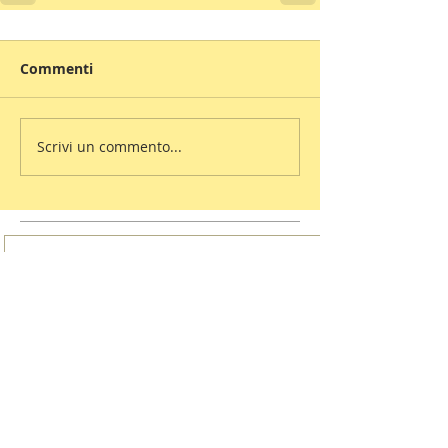
Commenti
Scrivi un commento...
I vincitori del Premio
Letterario il Borgo Italiano
2024 edizione Borgo di Irsina
16 giugno 2024