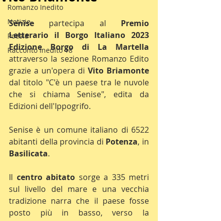
Romanzo Inedito
Notizie
Senise 
partecipa al 
Premio 
Letterario il Borgo Italiano 2023 
Poesia
Edizione Borgo di La Martella
Racconto Inedito 18
attraverso la sezione Romanzo Edito 
grazie a un'opera di 
Vito Briamonte
dal titolo "C'è un paese tra le nuvole 
che si chiama Senise", edita da 
Edizioni dell'Ippogrifo.
Senise è un comune italiano di 6522 
abitanti della provincia di 
Potenza
, in 
Basilicata
.
Il 
centro abitato
 sorge a 335 metri 
sul livello del mare e una vecchia 
tradizione narra che il paese fosse 
posto più in basso, verso la 