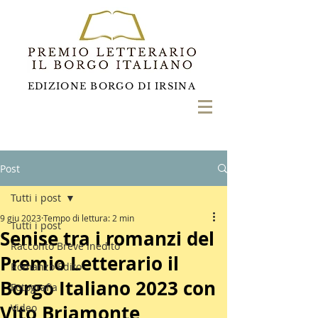
EDIZIONE BORGO DI IRSINA
Post
Tutti i post
9 giu 2023
Tempo di lettura: 2 min
Tutti i post
Senise tra i romanzi del
Racconto Breve Inedito
Premio Letterario il
Romanzo Edito
Borgo Italiano 2023 con
Fotografia
Vito Briamonte
Video