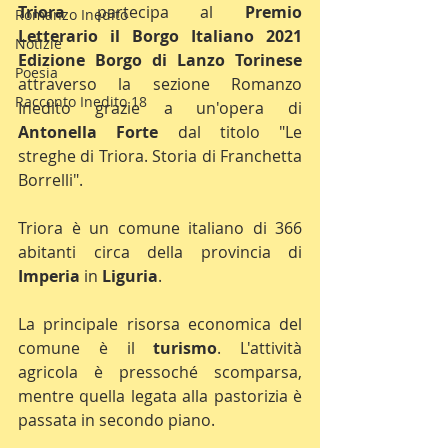
Triora 
partecipa al 
Premio 
Romanzo Inedito
Letterario il Borgo Italiano 2021 
Notizie
Edizione Borgo di Lanzo Torinese
Poesia
attraverso la sezione Romanzo 
Racconto Inedito 18
Inedito grazie a un'opera di 
Antonella Forte 
dal titolo "Le 
streghe di Triora. Storia di Franchetta 
Borrelli".
Triora è un comune italiano di 366 
abitanti circa della provincia di 
Imperia 
in 
Liguria
.
La principale risorsa economica del 
comune è il 
turismo
. L'attività 
agricola è pressoché scomparsa, 
mentre quella legata alla pastorizia è 
passata in secondo piano.