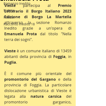
Romanzo Inedito
Vieste 
partecipa al 
Premio 
Notizie
Letterario il Borgo Italiano 2023 
Edizione di Borgo La Martella
Poesia
attraverso la sezione Romanzo 
Racconto Inedito 18
Inedito grazie a un'opera di 
Emanuela Prota 
dal titolo "Nella 
terra dei sogni".
Vieste
 è un comune italiano di 13459 
abitanti della provincia di 
Foggia
, in 
Puglia
.
È il comune più orientale del 
promontorio del Gargano
 e della 
provincia di Foggia. La particolare 
dislocazione urbanistica di Vieste è 
legata alla 
natura carsica
 del 
promontorio garganico, 