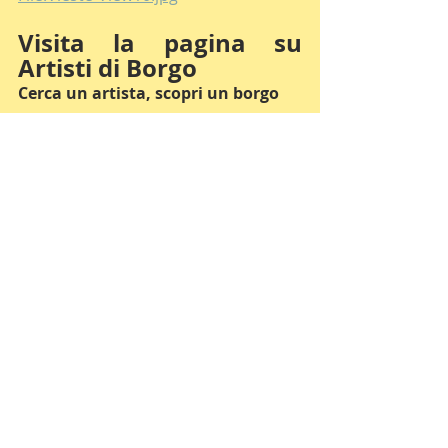
Visita la pagina su 
Artisti di Borgo
Cerca un artista, scopri un borgo
Pagina del borgo
#Edizione2023
#Vieste
#Prota
#Foggia
#Puglia
Romanzo Inedito