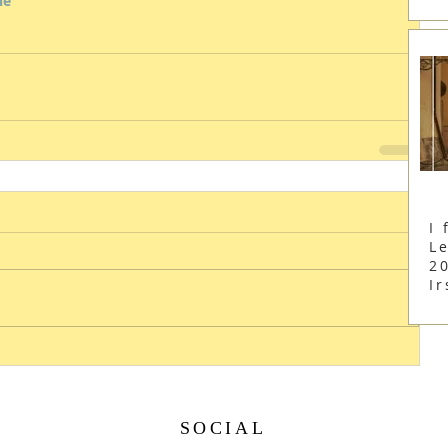
ne
I 
Le
2
Ir
SOCIAL