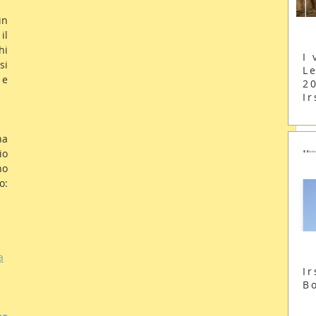
e in 
l 
i 
I 
i 
Le
e 
2
Ir
a 
o 
o 
condividendo il medesimo obiettivo: 
a
Ir
B