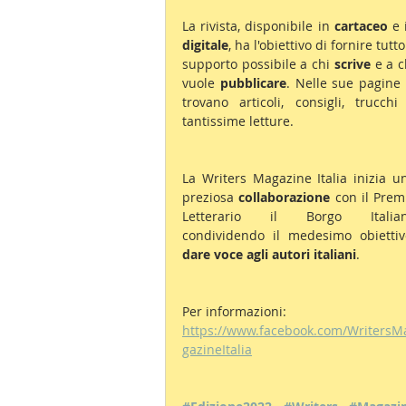
La rivista, disponibile in 
cartaceo 
digitale
, ha l'obiettivo di fornire tutto i
supporto possibile a chi 
scrive 
e a ch
vuole 
pubblicare
. Nelle sue pagine s
trovano articoli, consigli, trucchi 
tantissime letture.
La Writers Magazine Italia inizia un
preziosa 
collaborazione 
con il Premi
Letterario il Borgo Italian
dare voce agli autori italiani
.
Per informazioni:  
https://www.facebook.com/WritersM
gazineItalia