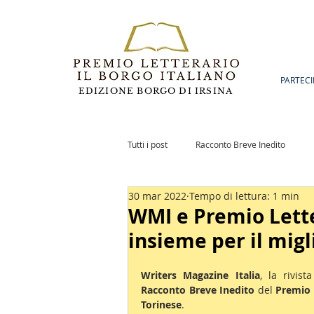
PARTECI
EDIZIONE BORGO DI IRSINA
Tutti i post
Racconto Breve Inedito
30 mar 2022
Tempo di lettura: 1 min
Romanzo Inedito
Notizie
Po
WMI e Premio Lette
insieme per il migl
Writers Magazine Italia
, la rivist
Racconto Breve Inedito
 del 
Premio L
Torinese
.