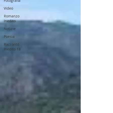
Fotografia
Video
Romanzo
Inedito
Notizie
Poesia
Racconto
Inedito 18