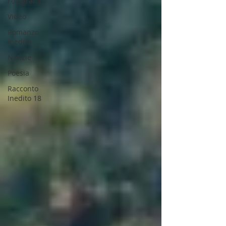
Fotografia
Video
Romanzo
Inedito
Notizie
Poesia
Racconto
Inedito 18