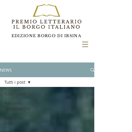
EDIZIONE BORGO DI IRSINA
NEWS
Tutti i post
Tutti i post
Racconto
Breve Inedito
Romanzo
Edito