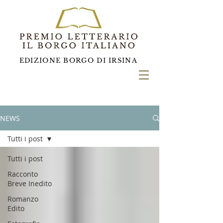
EDIZIONE BORGO DI IRSINA
NEWS
Tutti i post
Tutti i post
Racconto
Breve Inedito
Romanzo
Edito