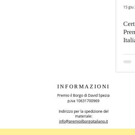
15 giu
Cert
Prem
Ital
INFORMAZIONI
Premio il Borgo di David Spezia
p.iva 10631700969
Indirizzo per la spedizione del
materiale:
info@premioilborgoitaliano.it