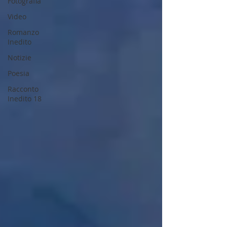
Fotografia
Video
Romanzo
Inedito
Notizie
Poesia
Racconto
Inedito 18