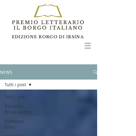
EDIZIONE BORGO DI IRSINA
NEWS
Tutti i post
Tutti i post
Racconto
Breve Inedito
Romanzo
Edito