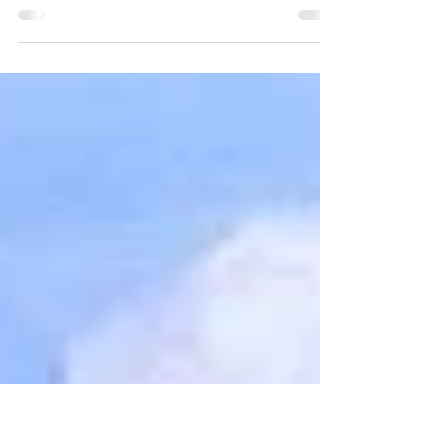
Elena Esposito per Bajardo su
Premio Letterario il Borgo Italiano
TV