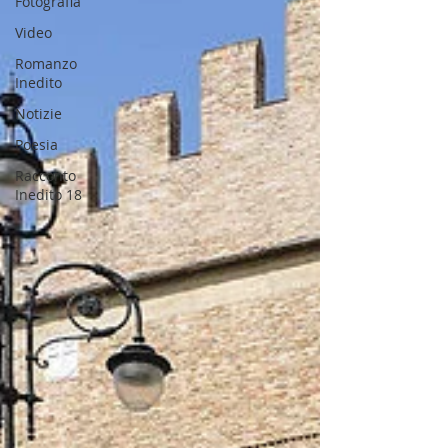
Fotografia
Video
Romanzo
Inedito
Notizie
Poesia
Racconto
Inedito 18