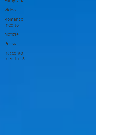
Fotografia
Video
Romanzo
Inedito
Notizie
Poesia
Racconto
Inedito 18