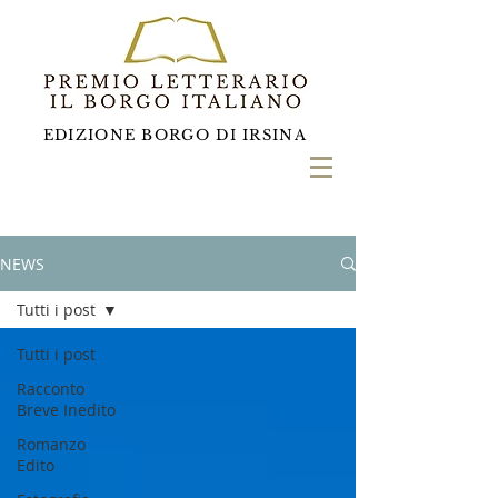
EDIZIONE BORGO DI IRSINA
NEWS
Tutti i post
Tutti i post
Racconto
Breve Inedito
Romanzo
Edito