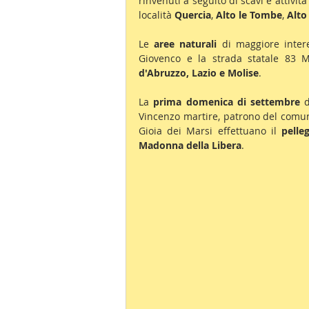
rinvenuti a seguito di scavi e attivit
località 
Quercia
, 
Alto le Tombe
, 
Alto
Le 
aree naturali
 di maggiore intere
Giovenco e la strada statale 83 
d'Abruzzo, Lazio e Molise
.
La 
prima domenica di settembre
 
Vincenzo martire, patrono del comune
Gioia dei Marsi effettuano il 
pelle
Madonna della Libera
. 