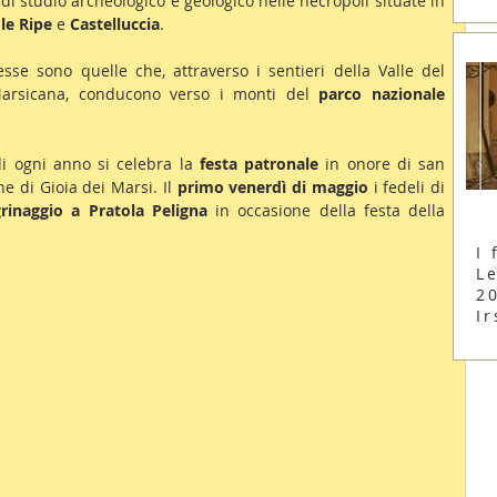
à di studio archeologico e geologico nelle necropoli situate in 
 le Ripe
 e 
Castelluccia
.
sse sono quelle che, attraverso i sentieri della Valle del 
Marsicana, conducono verso i monti del 
parco nazionale 
di ogni anno si celebra la 
festa patronale
 in onore di san 
 di Gioia dei Marsi. Il
 primo venerdì di maggio
 i fedeli di 
grinaggio a Pratola Peligna
 in occasione della festa della 
I 
Le
2
Ir