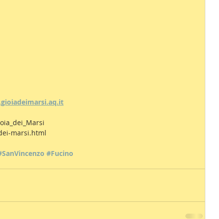
ioiadeimarsi.aq.it
ioia_dei_Marsi
-dei-marsi.html
#SanVincenzo
#Fucino