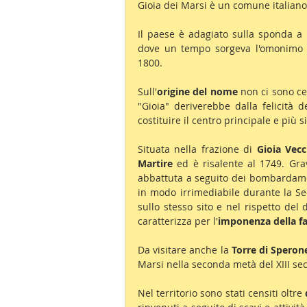
Gioia dei Marsi è un comune italiano 
Il paese è adagiato sulla sponda a 
dove un tempo sorgeva l'omonimo
1800.
Sull'
origine del nome
 non ci sono c
"Gioia" deriverebbe dalla felicità d
costituire il centro principale e più s
Situata nella frazione di 
Gioia Vecc
Martire
 ed è risalente al 1749. Gr
abbattuta a seguito dei bombardame
in modo irrimediabile durante la S
sullo stesso sito e nel rispetto del
caratterizza per l'
imponenza della fa
Da visitare anche la 
Torre di Speron
Marsi nella seconda metà del XIII sec
Nel territorio sono stati censiti oltre 