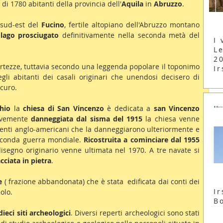
di 1780 abitanti della provincia dell'
Aquila 
in 
Abruzzo
.
sud-est del 
Fucino
, fertile altopiano dell'Abruzzo montano 
 
lago prosciugato
 definitivamente nella seconda metà del 
I 
Le
2
ertezze, tuttavia secondo una leggenda popolare il toponimo 
Ir
egli abitanti dei casali originari che unendosi decisero di 
icuro.
hio
 la 
chiesa di San Vincenzo
 è dedicata a 
san Vincenzo 
avemente 
danneggiata dal sisma del 1915
 la chiesa venne 
nti anglo-americani che la danneggiarono ulteriormente e 
econda guerra mondiale. 
Ricostruita a cominciare dal 1955
 disegno originario venne ultimata nel 1970. A tre navate si 
cciata in pietra
.
e
 ( frazione abbandonata) che è stata  edificata dai conti dei 
Ir
olo.
B
dieci siti archeologici
. Diversi reperti archeologici sono stati 