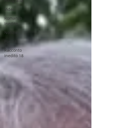
Fotografia
Video
Romanzo
Inedito
Notizie
Poesia
Racconto
Inedito 18