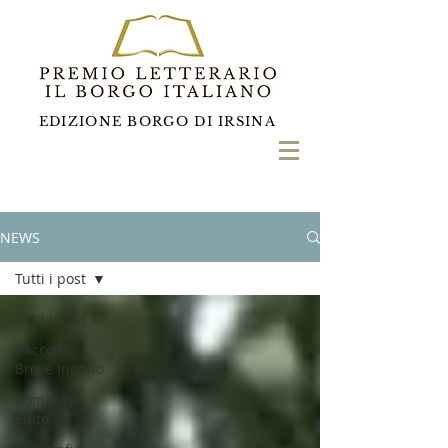
EDIZIONE BORGO DI IRSINA
NEWS
Tutti i post
Tutti i post
Racconto
Breve Inedito
Romanzo
Edito