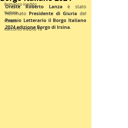
Romanzo Inedito
Oreste Roberto Lanza
 è stato 
Notizie
nominato 
Presidente di Giuria
 del 
Premio Letterario il Borgo Italiano 
Poesia
2024 edizione Borgo di Irsina
.
Racconto Inedito 18