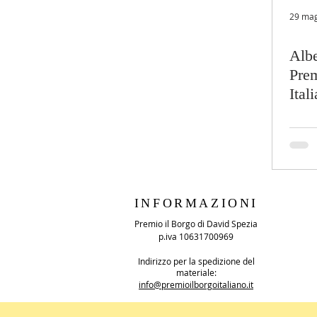
29 ma
Albe
Prem
Ital
Mar
INFORMAZIONI
Premio il Borgo di David Spezia
p.iva 10631700969
Indirizzo per la spedizione del
materiale:
info@premioilborgoitaliano.it