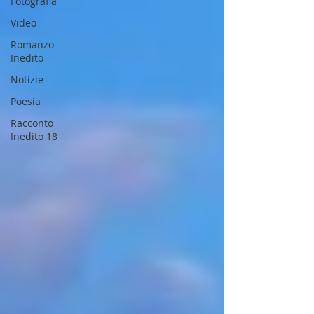
Fotografia
Video
Romanzo
Inedito
Notizie
Poesia
Racconto
Inedito 18