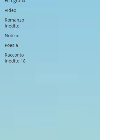
Fotografia
Video
Romanzo
Inedito
Notizie
Poesia
Racconto
Inedito 18