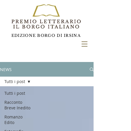
EDIZIONE BORGO DI IRSINA
NEWS
Tutti i post
Tutti i post
Racconto
Breve Inedito
Romanzo
Edito