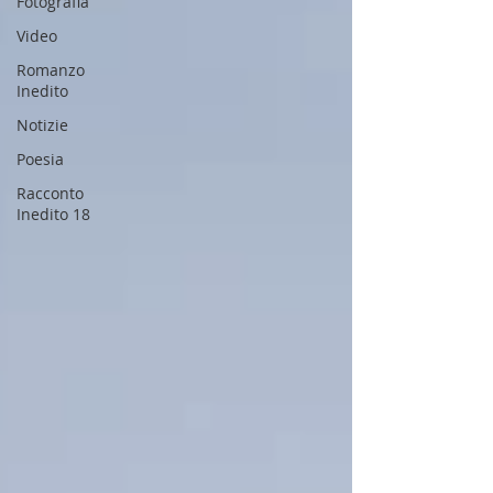
Fotografia
Video
Romanzo
Inedito
Notizie
Poesia
Racconto
Inedito 18