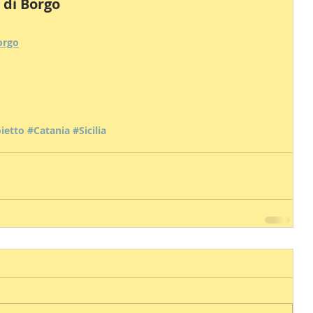
i di Borgo
orgo
ietto
#Catania
#Sicilia