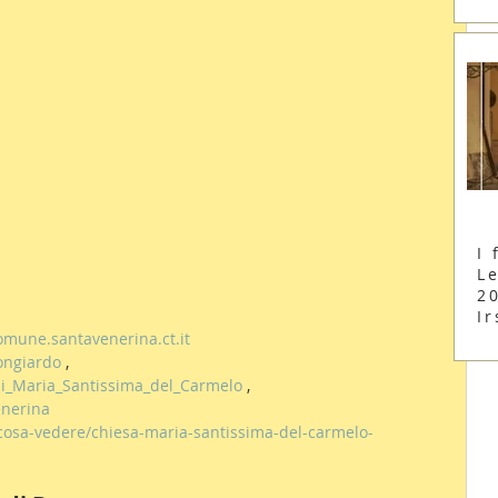
I 
Le
2
Ir
omune.santavenerina.ct.it
Bongiardo
 , 
_di_Maria_Santissima_del_Carmelo
 , 
enerina
cosa-vedere/chiesa-maria-santissima-del-carmelo-