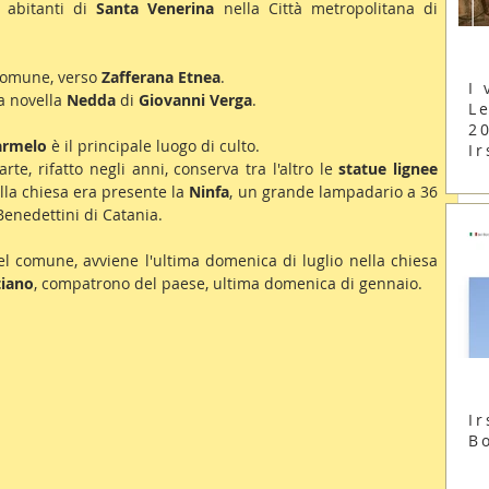
 abitanti di 
Santa Venerina
 nella Città metropolitana di 
Comune, verso 
Zafferana Etnea
.
I 
 novella 
Nedda 
di 
Giovanni Verga
.
Le
2
Carmelo
 è il principale luogo di culto.
Ir
rte, rifatto negli anni, conserva tra l'altro le 
statue lignee
lla chiesa era presente la 
Ninfa
, un grande lampadario a 36 
Benedettini di Catania.
el comune, avviene l'ultima domenica di luglio nella chiesa 
tiano
, compatrono del paese, ultima domenica di gennaio.
Ir
B