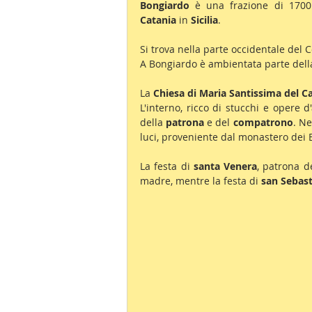
Bongiardo 
è una frazione di 1700
Catania
 in 
Sicilia
.
Si trova nella parte occidentale del 
A Bongiardo è ambientata parte della
La
 Chiesa di Maria Santissima del 
L'interno, ricco di stucchi e opere d'a
della 
patrona 
e del 
compatrono
. Ne
luci, proveniente dal monastero dei 
La festa di 
santa Venera
, patrona d
madre, mentre la festa di 
san Sebas