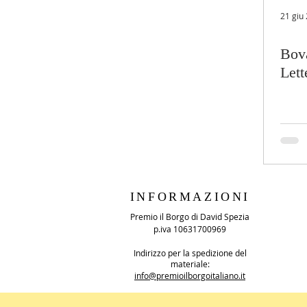
21 giu
Bova
Lett
INFORMAZIONI
Premio il Borgo di David Spezia
p.iva 10631700969
Indirizzo per la spedizione del
materiale:
info@premioilborgoitaliano.it