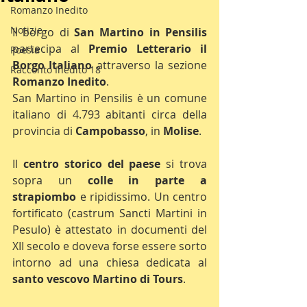
Romanzo Inedito
Notizie
Il borgo di 
San Martino in Pensilis
partecipa al 
Premio Letterario il 
Poesia
Borgo Italiano
 attraverso la sezione 
Racconto Inedito 18
Romanzo Inedito
.
San Martino in Pensilis è un comune 
italiano di 4.793 abitanti circa della 
provincia di 
Campobasso
, in 
Molise
.
Il 
centro storico del paese
 si trova 
sopra un 
colle in parte a 
strapiombo
 e ripidissimo. Un centro 
fortificato (castrum Sancti Martini in 
Pesulo) è attestato in documenti del 
XII secolo e doveva forse essere sorto 
intorno ad una chiesa dedicata al 
santo vescovo Martino di Tours
.