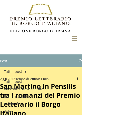
EDIZIONE BORGO DI IRSINA
Post
Tutti i post
2 giu 2017
Tempo di lettura: 1 min
Tutti i post
San Martino in Pensilis
Racconto Breve Inedito
tra i romanzi del Premio
Romanzo Edito
Letterario il Borgo
Fotografia
Italiano
Video