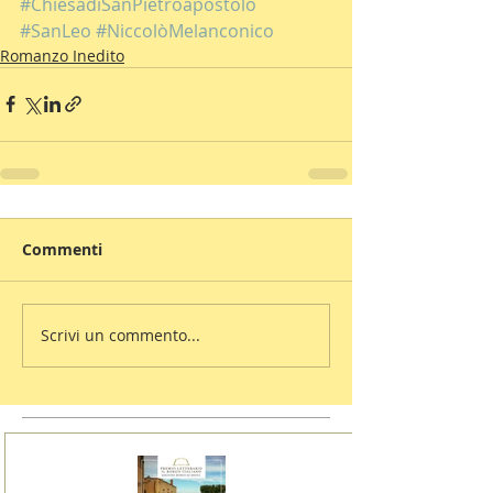
#ChiesadiSanPietroapostolo
#SanLeo
#NiccolòMelanconico
Romanzo Inedito
Commenti
Scrivi un commento...