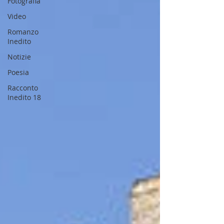
Fotografia
Video
Romanzo
Inedito
Notizie
Poesia
Racconto
Inedito 18