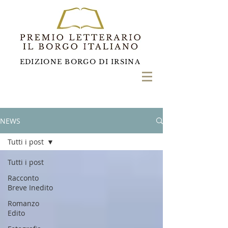
EDIZIONE BORGO DI IRSINA
NEWS
Tutti i post
Tutti i post
Racconto
Breve Inedito
Romanzo
Edito