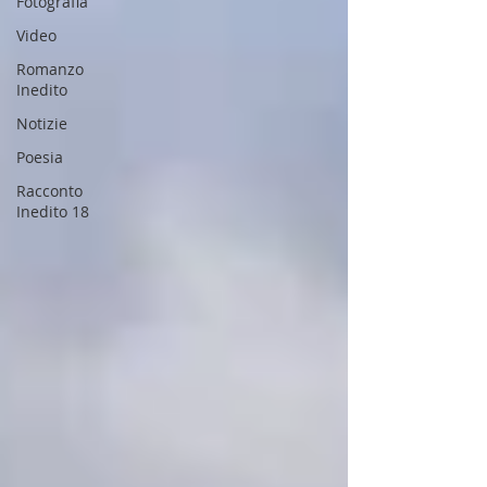
Fotografia
Video
Romanzo
Inedito
Notizie
Poesia
Racconto
Inedito 18