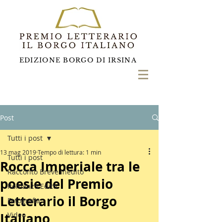
EDIZIONE BORGO DI IRSINA
Post
Tutti i post
13 mag 2019
Tempo di lettura: 1 min
Tutti i post
Rocca Imperiale tra le
Racconto Breve Inedito
poesie del Premio
Romanzo Edito
Letterario il Borgo
Fotografia
Italiano
Video