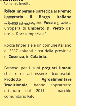
Romanzo Inedito
Notizie
Rocca Imperiale 
partecipa al 
Premio 
Letterario il Borgo Italiano
Poesia
attraverso la sezione 
Poesia 
grazie a 
Racconto Inedito 18
un'opera di 
Umberto Di Pietro
 dal 
titolo "Rocca Imperiale".
Rocca Imperiale è un comune italiano 
di 3337 abitanti circa della provincia 
di 
Cosenza
, in 
Calabria
.
Famoso per i suoi 
pregiati limoni
che, oltre ad essere riconosciuti 
Prodotto Agroalimentare 
Tradizionale
, hanno soprattutto 
ottenuto dal 2011 il marchio 
comunitario IGP.