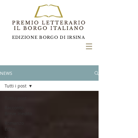
EDIZIONE BORGO DI IRSINA
NEWS
Tutti i post
Tutti i post
Racconto
Breve Inedito
Romanzo
Edito