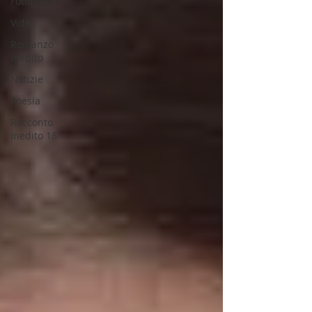
Fotografia
Video
Romanzo
Inedito
Notizie
Poesia
Racconto
Inedito 18