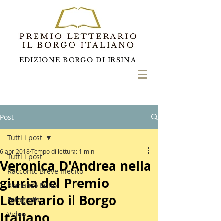
EDIZIONE BORGO DI IRSINA
Post
Tutti i post
6 apr 2018
Tempo di lettura: 1 min
Tutti i post
Veronica D'Andrea nella
Racconto Breve Inedito
giuria del Premio
Romanzo Edito
Letterario il Borgo
Fotografia
Italiano
Video