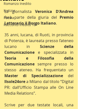
Romanzo Inedito
Notizie
La giornalista 
Veronica D'Andrea
farà parte della giuria del 
Premio 
Poesia
Letterario il Borgo Italiano
.
Racconto Inedito 18
35 anni, lucana, di Ruoti, in provincia 
di Potenza, è laureata presso l’ateneo 
lucano in 
Scienze della 
Comunicazione
 e specializzata in 
Teoria e Filosofia della 
Comunicazione
 sempre presso lo 
stesso ateneo. Ha frequentato un 
Master di Specializzazione
 del 
Ilsole24ore
 a Milano dal titolo “Digital 
PR: dall’Ufficio Stampa alle On Line 
Media Relations”.
Scrive per due testate locali, una 