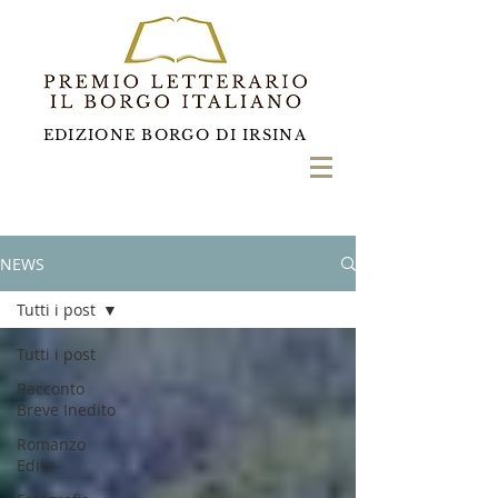
EDIZIONE BORGO DI IRSINA
NEWS
Tutti i post
Tutti i post
Racconto
Breve Inedito
Romanzo
Edito