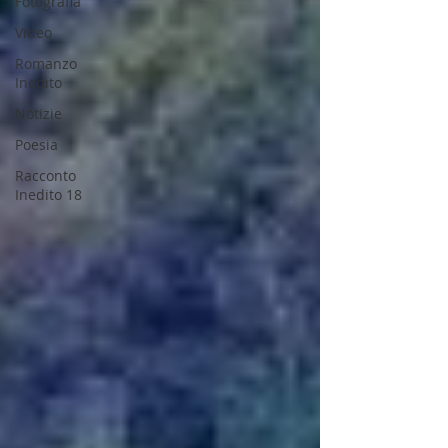
Fotografia
Video
Romanzo
Inedito
Notizie
Poesia
Racconto
Inedito 18