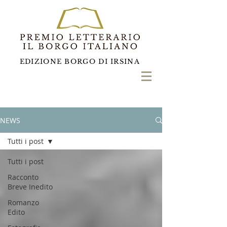
EDIZIONE BORGO DI IRSINA
NEWS
Tutti i post
Tutti i post
Racconto
Breve Inedito
Romanzo
Edito