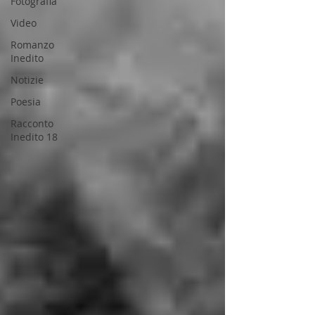
Fotografia
Video
Romanzo
Inedito
Notizie
Poesia
Racconto
Inedito 18