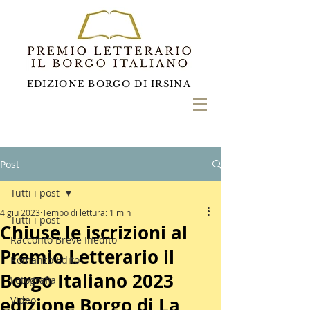
EDIZIONE BORGO DI IRSINA
Post
Tutti i post
4 giu 2023
Tempo di lettura: 1 min
Tutti i post
Chiuse le iscrizioni al
Racconto Breve Inedito
Premio Letterario il
Romanzo Edito
Borgo Italiano 2023
Fotografia
edizione Borgo di La
Video