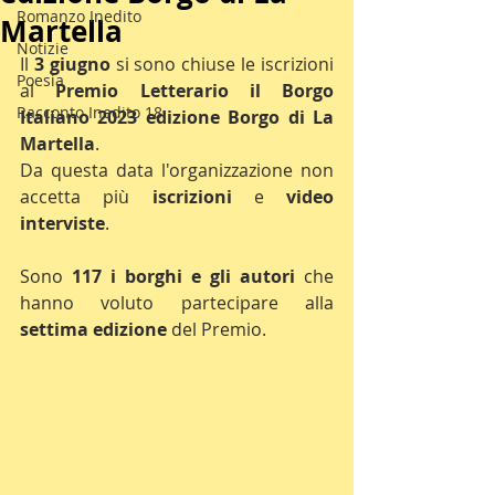
Romanzo Inedito
Martella
Notizie
Il 
3 giugno
 si sono chiuse le iscrizioni 
Poesia
al 
Premio Letterario il Borgo 
Racconto Inedito 18
Italiano 2023 edizione Borgo di La 
Martella
.
Da questa data l'organizzazione non 
accetta più 
iscrizioni 
e 
video 
interviste
.
Sono 
117 i borghi e gli autori 
che 
hanno voluto partecipare alla 
settima edizione
 del Premio.