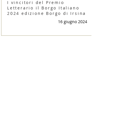
I vincitori del Premio
Letterario il Borgo Italiano
2024 edizione Borgo di Irsina
16 giugno 2024
Irsina è Capitale Italiana dei
Borghi Letterari 2024
9 giugno 2024