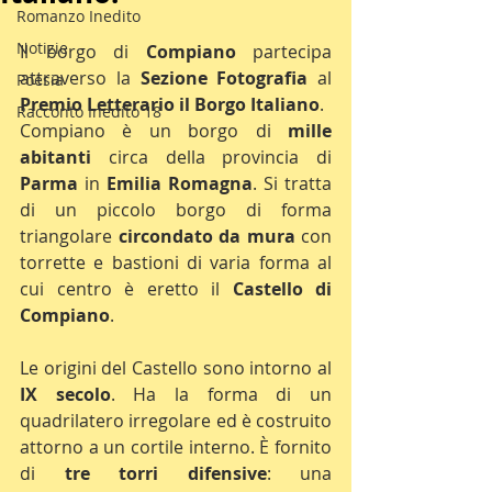
Romanzo Inedito
Notizie
Il borgo di 
Compiano
 partecipa 
attraverso la 
Sezione Fotografia
 al 
Poesia
Premio Letterario il Borgo Italiano
.
Racconto Inedito 18
Compiano è un borgo di 
mille 
abitanti
 circa della provincia di 
Parma
 in 
Emilia Romagna
. Si tratta 
di un piccolo borgo di forma 
triangolare 
circondato da mura
 con 
torrette e bastioni di varia forma al 
cui centro è eretto il 
Castello di 
Compiano
.
Le origini del Castello sono intorno al 
IX secolo
. Ha la forma di un 
quadrilatero irregolare ed è costruito 
attorno a un cortile interno. È fornito 
di 
tre torri difensive
: una 