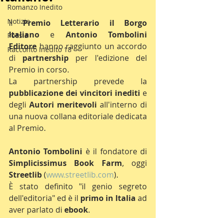
Romanzo Inedito
Notizie
Il 
Premio Letterario il Borgo 
Italiano
 e 
Antonio Tombolini 
Poesia
Editore
 hanno raggiunto un accordo 
Racconto Inedito 18
di 
partnership
 per l'edizione del 
Premio in corso.
La partnership prevede la 
pubblicazione dei vincitori inediti
 e 
degli 
Autori meritevoli
 all'interno di 
una nuova collana editoriale dedicata 
al Premio.
Antonio Tombolini
 è il fondatore di 
Simplicissimus Book Farm
, oggi 
Streetlib
 (
www.streetlib.com
).
È stato definito "il genio segreto 
dell'editoria" ed è il 
primo in Italia
 ad 
aver parlato di 
ebook
.