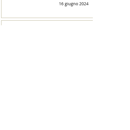
16 giugno 2024
Irsina è Capitale Italiana dei
Borghi Letterari 2024
9 giugno 2024
I finalisti del Premio
Letterario il Borgo Italiano