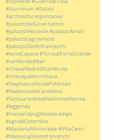
#Diomede
#GuerradiTroia
#Sturninum
#Ostuni
#architetturaspontanea
#palazzodelGovernatore
#palazzoVescovile
#palazzoAmati
#palazzoLagravinese
#palazzoDevitofranceschi
#torreCapece
#TorrediPortaGrande
#sanNicoladiBari
#ChiesaMadrediSanNicola
#chiesapaleocristiana
#StephanusAbuliePoteniani
#MadonnadelCardellino
#SantuariodellaMadonnadIbernia
#leggenda
#masseriapugliesedacampo
#agrodiCisternino
#MasseriaMontereale
#VillaCenci
#MasseriaDevitofranceschi