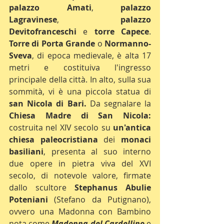
palazzo Amati
, 
palazzo 
Lagravinese
, 
palazzo 
Devitofranceschi
 e 
torre Capece
. 
Torre di Porta Grande
 o 
Normanno-
Sveva
, di epoca medievale, è alta 17 
metri e costituiva l'ingresso 
principale della città. In alto, sulla sua 
sommità, vi è una piccola statua di 
san Nicola di Bari.
 Da segnalare la 
Chiesa Madre di San Nicola:
costruita nel XIV secolo su 
un'antica 
chiesa paleocristiana
 dei 
monaci 
basiliani
, presenta al suo interno 
due opere in pietra viva del XVI 
secolo, di notevole valore, firmate 
dallo scultore 
Stephanus Abulie 
Poteniani
 (Stefano da Putignano), 
ovvero una Madonna con Bambino 
nota come 
Madonna del Cardellino
 e 