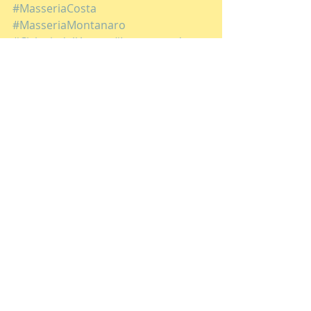
#MasseriaCosta
#MasseriaMontanaro
#CicloviadellAcqua
#Locorotondo
#CeglieMessapica
#PinetaUlmo
#Pasquarèdde
#uchurrüchele
#Pasquetta
Fotografia
Commenti
Scrivi un commento...