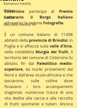
Romanzo Inedito
Notizie
Cisternino
 partecipa al 
Premio 
Letterario il Borgo Italiano
Poesia
attraverso la sezione 
Fotografia.
Racconto Inedito 18
È un comune italiano di 11.696 
abitanti della 
provincia di Brindisi
, in 
Puglia e si affaccia sulla 
valle d'Itria
, 
nella cosiddetta 
Murgia dei Trulli.
 Il 
territorio del comune di Cisternino fu 
abitato, fin dal 
Paleolitico medio-
superiore
, da nuclei provenienti dal 
Nord o dall'area siculo-africana e che 
lasciarono, sulle colline dove 
fissavano i loro accampamenti 
stagionali, numerose tracce di una 
vita dedita alla caccia e alla raccolta 
di frutti spontanei e tuberi. Ancora 