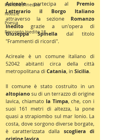
Acireale 
partecipa al 
Premio 
Romanzo Inedito
Letterario il Borgo Italiano
Notizie
attraverso la sezione 
Romanzo 
Poesia
Inedito
 grazie a un'opera di 
Racconto Inedito 18
Giuseppa Spinella
 dal titolo 
"Frammenti di ricordi".
Acireale è un comune italiano di 
52042 abitanti circa della città 
metropolitana di 
Catania
, in 
Sicilia
.
Il comune è stato costruito in un 
altopiano
 su di un terrazzo di origine 
lavica, chiamato 
la Timpa
, che, con i 
suoi 161 metri di altezza, la pone 
quasi a strapiombo sul mar Ionio. La 
costa, dove sorgono diverse borgate, 
è caratterizzata dalla 
scogliera di 
origine lavica
.