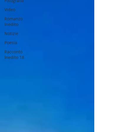
Fotografia
Video
Romanzo
Inedito
Notizie
Poesia
Racconto
Inedito 18