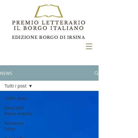
EDIZIONE BORGO DI IRSINA
NEWS
Tutti i post
Tutti i post
Racconto
Breve Inedito
Romanzo
Edito